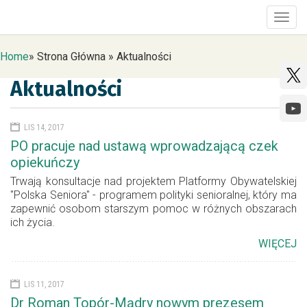
Togg
navig
Home
»
Strona Główna
»
Aktualności
Aktualności
LIS 14, 2017
PO pracuje nad ustawą wprowadzającą czek
opiekuńczy
Trwają konsultacje nad projektem Platformy Obywatelskiej
"Polska Seniora" - programem polityki senioralnej, który ma
zapewnić osobom starszym pomoc w różnych obszarach
ich życia.
WIĘCEJ
LIS 11, 2017
Dr Roman Topór-Mądry nowym prezesem