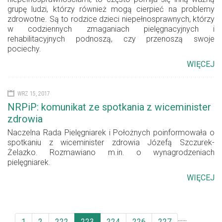
grupę ludzi, którzy również mogą cierpieć na problemy
zdrowotne. Są to rodzice dzieci niepełnosprawnych, którzy
w codziennych zmaganiach pielęgnacyjnych i
rehabilitacyjnych podnoszą, czy przenoszą swoje
pociechy.
WIĘCEJ
WRZ 15, 2017
NRPiP: komunikat ze spotkania z wiceminister
zdrowia
Naczelna Rada Pielęgniarek i Położnych poinformowała o
spotkaniu z wiceminister zdrowia Józefą Szczurek-
Żelazko. Rozmawiano m.in. o wynagrodzeniach
pielęgniarek.
WIĘCEJ
...
...
1
2
222
223
224
226
227