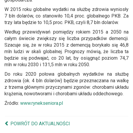
W 2015 roku globalne wydatki na służbę zdrowia wyniosły
7 bln dolarów, co stanowiło 10,4 proc. globalnego PKB. Za
trzy lata będzie to 10,5 proc. PKB, czyli 8,7 bln dolarów.
Według przewidywań pomiędzy rokiem 2015 a 2050 na
całym świecie zwiększy się liczba przypadków demencji.
Szacuje się, że w roku 2015 z demencją borykało się 46,8
mln ludzi w skali globalnej. Prognozy mówią, że liczba ta
będzie się podwajać, co 20 lat, by osiągnąć poziom 74,7
mln w roku 2030 i 131,5 mln w roku 2050.
Do roku 2020 połowa globalnych wydatków na służbę
zdrowia (ok. 4 bln dolarów) będzie przeznaczana na walkę
z trzema głównymi przyczynami zgonów: chorobami układu
krążenia, nowotworami i chorobami układu oddechowego.
Źródło:
www.rynekseniora.pl
POWRÓT DO AKTUALNOŚCI