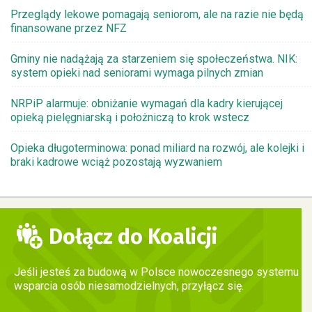
Przeglądy lekowe pomagają seniorom, ale na razie nie będą
finansowane przez NFZ
Gminy nie nadążają za starzeniem się społeczeństwa. NIK:
system opieki nad seniorami wymaga pilnych zmian
NRPiP alarmuje: obniżanie wymagań dla kadry kierującej
opieką pielęgniarską i położniczą to krok wstecz
Opieka długoterminowa: ponad miliard na rozwój, ale kolejki i
braki kadrowe wciąż pozostają wyzwaniem
Dołącz do Koalicji
Jeśli jesteś za budową w Polsce nowoczesnego systemu
wsparcia osób niesamodzielnych, przyłącz się.